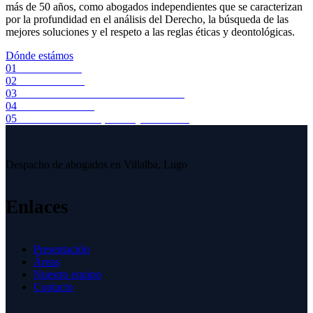
más de 50 años, como abogados independientes que se caracterizan
por la profundidad en el análisis del Derecho, la búsqueda de las
mejores soluciones y el respeto a las reglas éticas y deontológicas.
Dónde estámos
01
Derecho Civil
02
Derecho Penal
03
Derecho Contencioso-Administrativo
04
Derecho Laboral
05
Derecho Mercantil, Fiscal y Concursal
Despacho de abogados en Villalba, Lugo
Enlaces
Presentación
Áreas
Nuestro equipo
Contacto