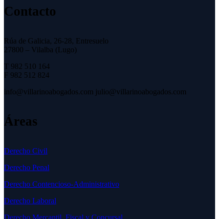
Contacto
Rúa de Galicia, 26-28, Entresuelo
27800 – Vilalba (Lugo)
T 982 510 164
F 982 512 824
info@villarinoabogados.com julio@villarinoabogados.com
Áreas
Derecho Civil
Derecho Penal
Derecho Contencioso-Administrativo
Derecho Laboral
Derecho Mercantil, Fiscal y Concursal