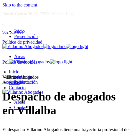
Skip to the content
Rúa de Galicia 26-28, 27800 Vilalba, Lugo
Inicio
982 510 164
Presentación
Política de privacidad
Áreas
Contacto
Política de cookies
Inicio
Inicio
Villarino Abogados
Presentación
Accesibilidad
Presentación
Áreas
Contacto
Despacho de abogados
Áreas
en Villalba
Contacto
El despacho Villarino Abogados tiene una trayectoria profesional de